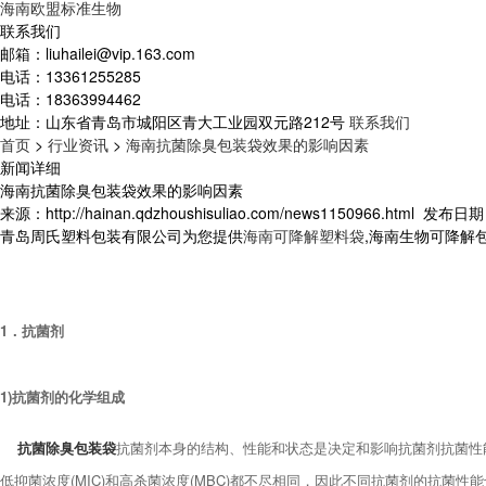
海南欧盟标准生物
联系我们
邮箱：
liuhailei@vip.163.com
电话：
13361255285
电话：
18363994462
地址：
山东省青岛市城阳区青大工业园双元路212号
联系我们
首页
>
行业资讯
>
海南抗菌除臭包装袋效果的影响因素
新闻详细
海南抗菌除臭包装袋效果的影响因素
来源：http://hainan.qdzhoushisuliao.com/news1150966.html
发布日期：2
青岛周氏塑料包装有限公司为您提供
海南可降解塑料袋
,海南生物可降解
1．抗菌剂
1)抗菌剂的化学组成
抗菌除臭包装袋
抗菌剂本身的结构、性能和状态是决定和影响抗菌剂抗菌性
低抑菌浓度(MIC)和高杀菌浓度(MBC)都不尽相同，因此不同抗菌剂的抗菌性