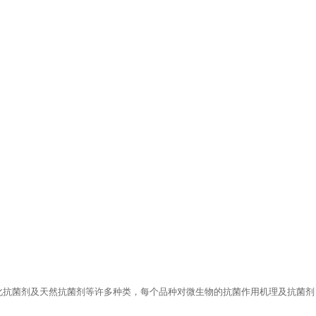
化抗菌剂及天然抗菌剂等许多种类，每个品种对微生物的抗菌作用机理及抗菌剂