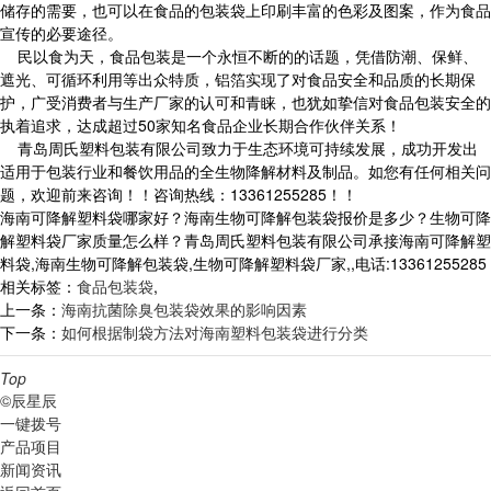
储存的需要，也可以在食品的包装袋上印刷丰富的色彩及图案，作为食品
宣传的必要途径。
民以食为天，食品包装是一个永恒不断的的话题，凭借防潮、保鲜、
遮光、可循环利用等出众特质，铝箔实现了对食品安全和品质的长期保
护，广受消费者与生产厂家的认可和青睐，也犹如挚信对食品包装安全的
执着追求，达成超过50家知名食品企业长期合作伙伴关系！
青岛周氏塑料包装有限公司致力于生态环境可持续发展，成功开发出
适用于包装行业和餐饮用品的全生物降解材料及制品。如您有任何相关问
题，欢迎前来咨询！！咨询热线：13361255285！！
海南可降解塑料袋哪家好？海南生物可降解包装袋报价是多少？生物可降
解塑料袋厂家质量怎么样？青岛周氏塑料包装有限公司承接海南可降解塑
料袋,海南生物可降解包装袋,生物可降解塑料袋厂家,,电话:13361255285
相关标签：
食品包装袋
,
上一条：
海南抗菌除臭包装袋效果的影响因素
下一条：
如何根据制袋方法对海南塑料包装袋进行分类
Top
©辰星辰
一键拨号
产品项目
新闻资讯