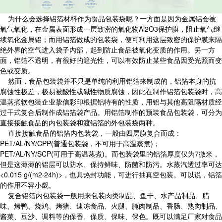
为什么会选择铝箔材料作为食品包装袋呢？一方面是因为金属铝会被
氧气氧化，在金属表面形成一层致密的氧化物Al2O3保护膜，阻止氧气继
续氧化金属铝；而用铝箔做成的包装袋，便可利用这层致密的保护膜来隔
绝外界的空气进入袋子内部，起到防止食品被氧化变质的作用。另一方
面，铝箔不透明，有很好的遮光性，可以有效防止某些食品因受光照而变
色或变质。
然而，食品包装袋并不只是单纯的利用铝箔来制成的，铝箔本身的抗
腐蚀性极差，极易被酸性或碱性物质腐蚀，因此在制作铝箔包装袋时，高
温蒸煮软包装企业挚信彩印根据铝特有的性质，用铝与其他高阻隔材质经
过干式复合后制作成铝箔袋产品。用铝箔制作的预装食品包装袋，可分为
直接接触食品的内包装袋和渡铝箔的外包装袋两种。
直接接触食品的铝箔内包装袋，一般由四层膜复合而成：
PET/AL/NY/CPP(普通包装袋，不可用于高温蒸煮)；
PET/AL/NY/SCP(可用于高温蒸煮)。而包装袋里的铝箔厚度仅为7微米，
但是这薄薄的铝层可以防水、保持鲜味、防菌和防污。水蒸汽透过率可达
<0.015 g/(m2·24h)>，也具热封功能，可进行抽真空包装。可以说，铝箔
的作用不容小觑。
复合铝箔内包装袋一般用来包装肉类制品、鱼干、水产品制品、腊
味、烤鸭、烧鸡、烤猪、速冻食品、火腿、腌肉制品、香肠、熟肉制品、
酱菜、豆沙、调料等的保香、保质、保味、保色。既可以满足厂家对食品