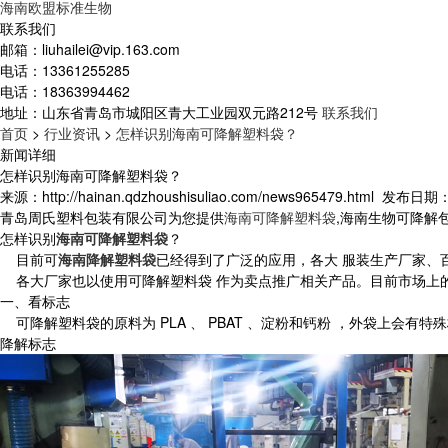
海南欧盟标准生物
联系我们
邮箱：
liuhailei@vip.163.com
电话：
13361255285
电话：
18363994462
地址：
山东省青岛市城阳区青大工业园双元路212号
联系我们
首页
>
行业资讯
>
怎样识别海南可降解塑料袋？
新闻详细
怎样识别海南可降解塑料袋？
来源：http://hainan.qdzhoushisuliao.com/news965479.html
发布日期：20
青岛周氏塑料包装有限公司为您提供
海南可降解塑料袋
,海南生物可降解
怎样识别
海南可降解塑料袋
？
目前可
海南降解塑料袋
已经得到了广泛的应用，各大 服装生产厂家、
各大厂家也以使用可降解塑料袋 作为卖点推广相关产品。目前市场上
一、看标志
可降解塑料袋的原料为 PLA 、 PBAT 、淀粉和钙粉 ，外袋上会有特殊标志，如常见的
降解标志