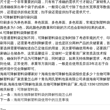
尺寸是一个非常重要的问题，只有有了准确的需求尺寸才能让厂家销售人
员准确核算出单个袋子的成本，一般背心袋尺寸除了包含长宽厚度等数值
外，还需提供折痕处宽度，扣手袋还需提供扣手处需求尺寸。
3.可降解塑料袋印刷问题
印刷多分为单色单面、单色双面、多色单面、多色双面，常规定制塑料袋
颜色多为1-3色，因此颜色的数量和印刷的方式也会影响到结果的成本。
4.可降解塑料袋降解需求
与普通塑料袋定制不同，可降解塑料袋在定制时除了考虑常规的尺寸、印
刷等问题，还需要考虑到降解需求，这也是区分两种产品的关键要素，首
要选择需要明确知道自己定做后的用途，其次要明确使用寿命，还要跟厂
家确认仓储条件。这里温馨提示，定做时一定要看清厂家资质及技术报
告，确保到手产品为可降解产品，同时建议，如果无特殊降解需求，考虑
到仓储、正常使用、承重等方面问题，一般是在使用丢弃后3年左右于自
然环境中完全降解即可。
海南可降解塑料袋哪家好？海南生物可降解包装袋报价是多少？生物可降
解塑料袋厂家质量怎么样？青岛周氏塑料包装有限公司承接海南可降解塑
料袋,海南生物可降解包装袋,生物可降解塑料袋厂家,,电话:13361255285
相关标签：
可降解塑料袋
,
上一条：
海南生物降解塑料袋的降解性能怎么样
下一条：
海南可降解塑料袋使用中的注意事项
Top