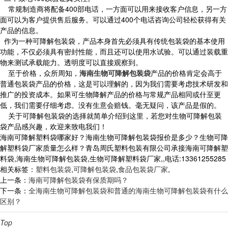
常规制造商将配备400部电话，一方面可以用来接收客户信息，另一方
面可以为客户提供售后服务。可以通过400个电话咨询公司轻松获得有关
产品的信息。
作为一种可降解包装袋，产品本身首先必须具有传统包装袋的基本使用
功能，不仅必须具有密封性能，而且还可以使用水试验。可以通过装载重
物来测试承载能力。透明度可以直接观察到。
至于价格，众所周知，
海南生物可降解包装袋
产品的价格肯定会高于
普通包装袋产品的价格，这是可以理解的，因为我们需要考虑技术研发和
推广的投资成本。如果可生物降解产品的价格与常规产品相同或什至更
低，我们需要仔细考虑。没有生意会赔钱。毫无疑问，该产品是假的。
关于可降解包装袋的选择就简单介绍到这里，若您对生物可降解包装
袋产品感兴趣，欢迎来致电我们！
海南可降解塑料袋哪家好？海南生物可降解包装袋报价是多少？生物可降
解塑料袋厂家质量怎么样？青岛周氏塑料包装有限公司承接海南可降解塑
料袋,海南生物可降解包装袋,生物可降解塑料袋厂家,,电话:13361255285
相关标签：
塑料包装袋
,
可降解包装袋
,
食品包装袋厂家
,
上一条：
海南可降解包装袋有保质期吗？
下一条：
全海南生物可降解包装袋和普通的海南生物可降解包装袋有什么
区别？
Top