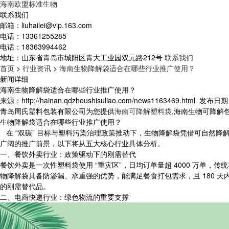
海南欧盟标准生物
联系我们
邮箱：
liuhailei@vip.163.com
电话：
13361255285
电话：
18363994462
地址：
山东省青岛市城阳区青大工业园双元路212号
联系我们
首页
>
行业资讯
>
海南生物降解袋适合在哪些行业推广使用？
新闻详细
海南生物降解袋适合在哪些行业推广使用？
来源：http://hainan.qdzhoushisuliao.com/news1163469.html
发布日期：2
青岛周氏塑料包装有限公司为您提供
海南可降解塑料袋
,海南生物可降解
生物降解袋适合在哪些行业推广使用？
在 “双碳” 目标与塑料污染治理政策推动下，生物降解袋凭借可自然
广阔的推广前景，以下将从五大核心行业具体分析。
一、餐饮外卖行业：政策驱动下的刚需替代
餐饮外卖是一次性塑料袋使用 “重灾区”，日均订单量超 4000 万单，
物降解袋具备防渗漏、承重强的优势，能满足餐食打包需求，且 180 
的刚需替代品。
二、电商快递行业：绿色物流的重要支撑