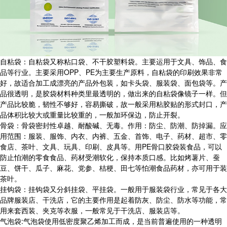
自粘袋：自粘袋又称粘口袋、不干胶塑料袋。主要运用于文具、饰品、食
品等行业。主要采用OPP、PE为主要生产原料，自粘袋的印刷效果非常
好，故适合加工成漂亮的产品外包装，如卡头袋、服装袋、面包袋等。产
品很透明，是胶袋材料种类里最透明的，做出来的自粘袋像镜子一样。但
产品比较脆，韧性不够好，容易撕破，故一般采用粘胶贴的形式封口，产
品体积比较大或重量比较重的，一般加环保边，防止开裂。
骨袋：骨袋密封性卓越、耐酸碱、无毒。作用：防尘、防潮、防掉漏。应
用范围：服装、服饰、内衣、内裤、五金、首饰、电子、药材、超市、零
食店、茶叶、文具、玩具、印刷、皮具等。用PE骨口胶袋装食品，可以
防止怕潮的零食食品、药材受潮软化，保持本质口感。比如烤薯片、蚕
豆、饼干、瓜子、麻花、党参、桔梗、田七等怕潮食品药材，亦可用于装
茶叶。
挂钩袋：挂钩袋又分斜挂袋、平挂袋。一般用于服装袋行业，常见于各大
品牌服装店、干洗店，它的主要作用是起着防灰、防尘、防水等功能，常
用来套西装、夹克等衣服，一般常见于干洗店、服装店等。
气泡袋:气泡袋使用低密度聚乙烯加工而成，是当前普遍使用的一种透明