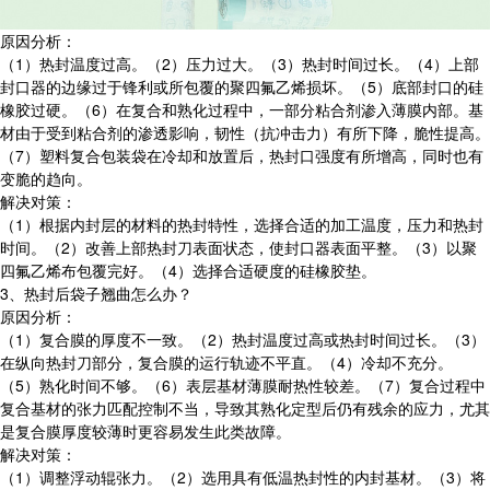
原因分析：
（1）热封温度过高。（2）压力过大。（3）热封时间过长。（4）上部
封口器的边缘过于锋利或所包覆的聚四氟乙烯损坏。（5）底部封口的硅
橡胶过硬。（6）在复合和熟化过程中，一部分粘合剂渗入薄膜内部。基
材由于受到粘合剂的渗透影响，韧性（抗冲击力）有所下降，脆性提高。
（7）塑料复合包装袋在冷却和放置后，热封口强度有所增高，同时也有
变脆的趋向。
解决对策：
（1）根据内封层的材料的热封特性，选择合适的加工温度，压力和热封
时间。（2）改善上部热封刀表面状态，使封口器表面平整。（3）以聚
四氟乙烯布包覆完好。（4）选择合适硬度的硅橡胶垫。
3、热封后袋子翘曲怎么办？
原因分析：
（1）复合膜的厚度不一致。（2）热封温度过高或热封时间过长。（3）
在纵向热封刀部分，复合膜的运行轨迹不平直。（4）冷却不充分。
（5）熟化时间不够。（6）表层基材薄膜耐热性较差。（7）复合过程中
复合基材的张力匹配控制不当，导致其熟化定型后仍有残余的应力，尤其
是复合膜厚度较薄时更容易发生此类故障。
解决对策：
（1）调整浮动辊张力。（2）选用具有低温热封性的内封基材。（3）将