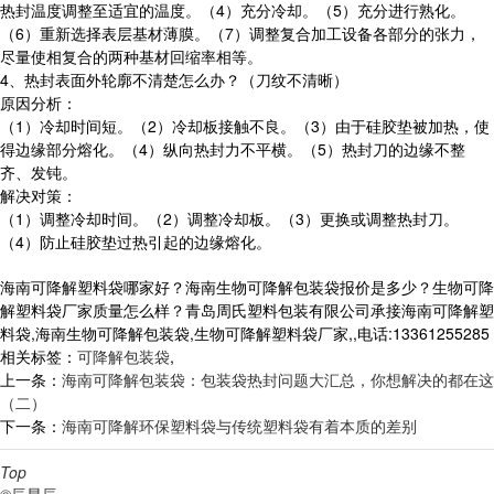
热封温度调整至适宜的温度。（4）充分冷却。（5）充分进行熟化。
（6）重新选择表层基材薄膜。（7）调整复合加工设备各部分的张力，
尽量使相复合的两种基材回缩率相等。
4、热封表面外轮廓不清楚怎么办？（刀纹不清晰）
原因分析：
（1）冷却时间短。（2）冷却板接触不良。（3）由于硅胶垫被加热，使
得边缘部分熔化。（4）纵向热封力不平横。（5）热封刀的边缘不整
齐、发钝。
解决对策：
（1）调整冷却时间。（2）调整冷却板。（3）更换或调整热封刀。
（4）防止硅胶垫过热引起的边缘熔化。
海南可降解塑料袋哪家好？海南生物可降解包装袋报价是多少？生物可降
解塑料袋厂家质量怎么样？青岛周氏塑料包装有限公司承接海南可降解塑
料袋,海南生物可降解包装袋,生物可降解塑料袋厂家,,电话:13361255285
相关标签：
可降解包装袋
,
上一条：
海南可降解包装袋：包装袋热封问题大汇总，你想解决的都在这
（二）
下一条：
海南可降解环保塑料袋与传统塑料袋有着本质的差别
Top