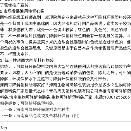
了营销推广宣传。
2.市场发展通用性背心袋
固特维高级工程师说到，就现阶段企业来讲就是这种可降解环保塑料袋还
是一个归属于我国中低端的，因为经济相对订制产品来讲，这类袋子较为
薄，材质也较为差，此外一种色调比较多，红色的、黄色的、黑色的都
有，不一样摊位所挑选的可降解环保塑料袋色调会有一些明显的差异。举
个简易的事例，像卖蔬菜水果的通常会挑选选用白色或是通过绿色的，像
卖鱼的通常会挑选黑色，关键原因是由于自己本身作为销售管理产品信息
不一样而决定的。
3. 统一性超商大的塑料购物袋
据统计，可降解环保塑料袋内最大型的连锁便利店都挑选背心购物袋为主
要设计风格，因为它的目的是便捷选购消费品的包装。除此之外，可生物
降解，环境保护水平是超市可降解环保塑料袋的公共性部分。
海南可降解塑料袋哪家好？海南生物可降解包装袋报价是多少？生物可降
解塑料袋厂家质量怎么样？青岛周氏塑料包装有限公司承接海南可降解塑
料袋,海南生物可降解包装袋,生物可降解塑料袋厂家,,电话:13361255285
相关标签：
可降解环保塑料袋
,
上一条：
海南可降解环保塑料袋的种类
下一条：
海南食品包装袋复合材料详解（四）
Top