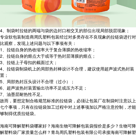
4、制袋时拉链的两端与袋的边封口相交叉的部位出现局部脱层现象；
专业软包装制造商周氏塑料包装经过对多类存在不良现象的拉链袋进行对
比观察，发现上述问题与以下事项有关：
1、拉链自身的热收缩率大于复合薄膜的热收缩率；
2、拉链自身的熔点大于或等于热封层薄膜的熔点；
3、拉链上子母扣的截面过大；
4、拉链袋制袋机上的局部热封棒设计不合理，建议使用超声波式热封装
置；
5、局部热封压头设计不合理（过小）；
6、超声波热封装置输出功率不足或压力不足；
7、油墨层耐热性不足。
故而，要想定制合格规范标准的拉链袋，必须让包装厂在制袋时注意以上
七个事项，只有在拉链袋加工过程中对上述事项加以严格注意控制，才能
够制得优质拉链袋。
海南可降解塑料袋哪家好？海南生物可降解包装袋报价是多少？生物可降
解塑料袋厂家质量怎么样？青岛周氏塑料包装有限公司承接海南可降解塑