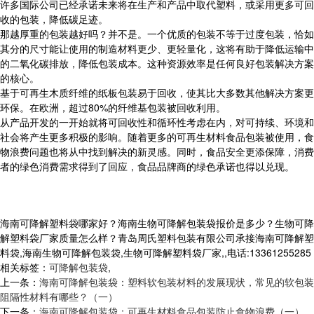
许多国际公司已经承诺未来将在生产和产品中取代塑料，或采用更多可回
收的包装，降低碳足迹。
那越厚重的包装越好吗？并不是。一个优质的包装不等于过度包装，恰如
其分的尺寸能让使用的制造材料更少、更轻量化，这将有助于降低运输中
的二氧化碳排放，降低包装成本。这种资源效率是任何良好包装解决方案
的核心。
基于可再生木质纤维的纸板包装易于回收，使其比大多数其他解决方案更
环保。在欧洲，超过80%的纤维基包装被回收利用。
从产品开发的一开始就将可回收性和循环性考虑在内，对可持续、环境和
社会将产生更多积极的影响。随着更多的可再生材料食品包装被使用，食
物浪费问题也将从中找到解决的新灵感。同时，食品安全更添保障，消费
者的绿色消费需求得到了回应，食品品牌商的绿色承诺也得以兑现。
海南可降解塑料袋哪家好？海南生物可降解包装袋报价是多少？生物可降
解塑料袋厂家质量怎么样？青岛周氏塑料包装有限公司承接海南可降解塑
料袋,海南生物可降解包装袋,生物可降解塑料袋厂家,,电话:13361255285
相关标签：
可降解包装袋
,
上一条：
海南可降解包装袋：塑料软包装材料的发展现状，常见的软包装
阻隔性材料有哪些？（一）
下一条：
海南可降解包装袋：可再生材料食品包装防止食物浪费（一）